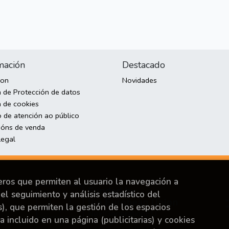
mación
Destacado
son
Novidades
a de Protección de datos
a de cookies
o de atención ao público
ións de venda
Legal
ceros que permiten al usuario la navegación a
el seguimiento y análisis estadístico del
s), que permiten la gestión de los espacios
ya incluido en una página (publicitarias) y cookies