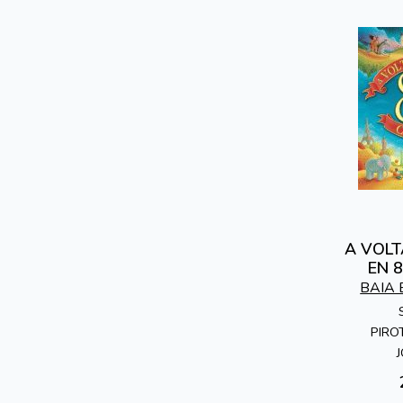
A VOL
EN 
BAIA 
PIRO