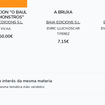
ION "O BAUL
A BRUXA
MONSTROS"
EDICIONS S.L.
BAIA EDICIONS S.L.
ENRIC LLUCH;OSCAR
EN
VV.AA.
T.PEREZ
60,00€
7,15€
e interés da mesma materia
mesma temática máis vendidos