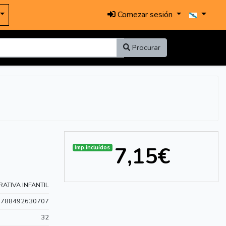
Comezar sesión
Procurar
7,15€
Imp.incluídos
ATIVA INFANTIL
9788492630707
32