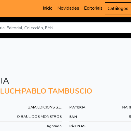
Inicio
Novidades
Editoriais
Catálogos
IA
LLUCH;PABLO TAMBUSCIO
BAIA EDICIONS S.L.
NARR
MATERIA
O BAUL DOS MONSTROS
EAN
Agotado
PÁXINAS