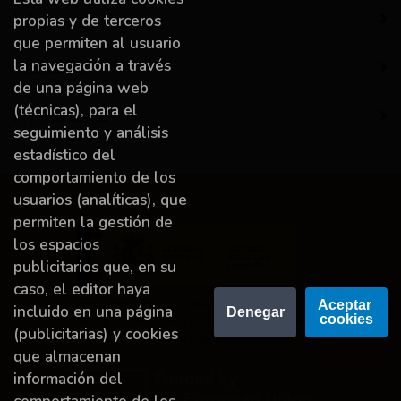
Información
propias y de terceros
que permiten al usuario
la navegación a través
Destacado
de una página web
(técnicas), para el
A miña conta
seguimiento y análisis
estadístico del
comportamiento de los
usuarios (analíticas), que
permiten la gestión de
los espacios
publicitarios que, en su
caso, el editor haya
Proyecto financiado por la Dirección General del
Aceptar 
incluido en una página
Denegar
cookies
Libro y Fomento de la Lectura, Ministerio de
(publicitarias) y cookies
Cultura y Deporte.
que almacenan
información del