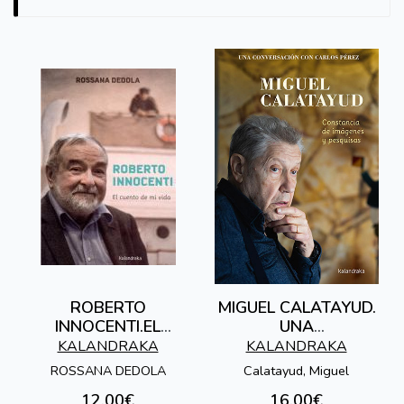
ROBERTO
MIGUEL CALATAYUD.
INNOCENTI.EL
UNA
CUENTO DE MI VIDA
CONVERSACION
KALANDRAKA
KALANDRAKA
CON CARLOS PÉREZ
ROSSANA DEDOLA
Calatayud, Miguel
12,00€
16,00€