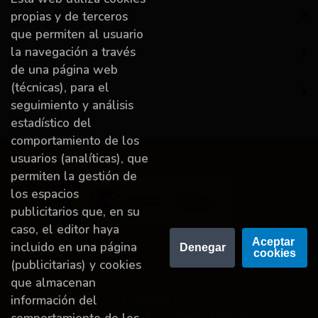
Información
propias y de terceros
que permiten al usuario
la navegación a través
Destacado
de una página web
(técnicas), para el
A miña conta
seguimiento y análisis
estadístico del
comportamiento de los
usuarios (analíticas), que
permiten la gestión de
los espacios
publicitarios que, en su
caso, el editor haya
Proyecto financiado por la Dirección General del
Aceptar 
incluido en una página
Denegar
cookies
Libro y Fomento de la Lectura, Ministerio de
(publicitarias) y cookies
Cultura y Deporte.
que almacenan
información del