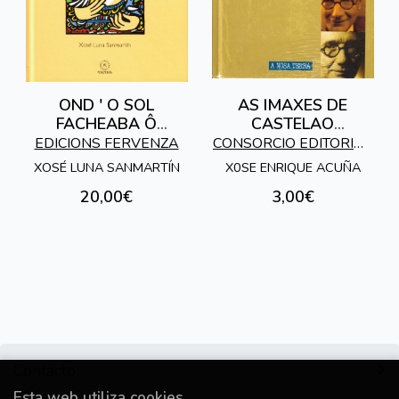
OND ' O SOL
AS IMAXES DE
FACHEABA Ô
CASTELAO
AMAÑECER
[FOTOBIOGRAFIA]
EDICIONS FERVENZA
CONSORCIO EDITORIAL
GALEGO
XOSÉ LUNA SANMARTÍN
X0SE ENRIQUE ACUÑA
20,00€
3,00€
Contacto
Esta web utiliza cookies