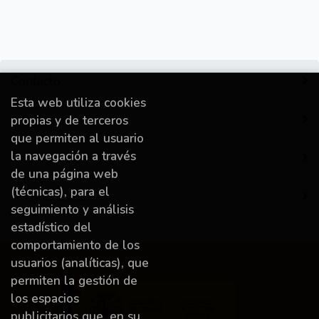
Contacto
Esta web utiliza cookies
Información
propias y de terceros
que permiten al usuario
la navegación a través
Destacado
de una página web
(técnicas), para el
A miña conta
seguimiento y análisis
estadístico del
comportamiento de los
usuarios (analíticas), que
permiten la gestión de
los espacios
publicitarios que, en su