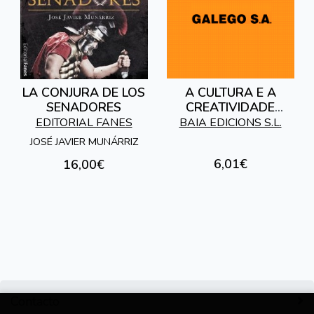
LA CONJURA DE LOS
A CULTURA E A
SENADORES
CREATIVIDADE
GALEGAS DE CARA
EDITORIAL FANES
BAIA EDICIONS S.L.
AO ANO 2000
JOSÉ JAVIER MUNÁRRIZ
6,01€
16,00€
Contacto