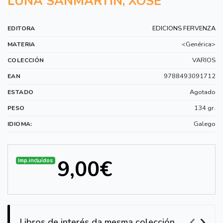
LUNA SANMARTIN, XOSE
EDICIONS FERVENZA
EDITORA
<Genérica>
MATERIA
VARIOS
COLECCIÓN
9788493091712
EAN
Agotado
ESTADO
134 gr.
PESO
Galego
IDIOMA:
9,00€
Imp.incluídos
Libros de interés da mesma colección