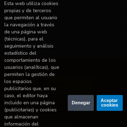
Esta web utiliza cookies
Información
propias y de terceros
que permiten al usuario
la navegación a través
Destacado
de una página web
(técnicas), para el
A miña conta
seguimiento y análisis
estadístico del
comportamiento de los
usuarios (analíticas), que
permiten la gestión de
los espacios
publicitarios que, en su
caso, el editor haya
Proyecto financiado por la Dirección General del
Aceptar 
incluido en una página
Denegar
cookies
Libro y Fomento de la Lectura, Ministerio de
(publicitarias) y cookies
Cultura y Deporte.
que almacenan
información del