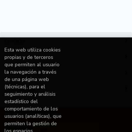
Contacto
Esta web utiliza cookies
Información
propias y de terceros
que permiten al usuario
la navegación a través
Destacado
de una página web
(técnicas), para el
A miña conta
seguimiento y análisis
estadístico del
comportamiento de los
usuarios (analíticas), que
permiten la gestión de
los espacios