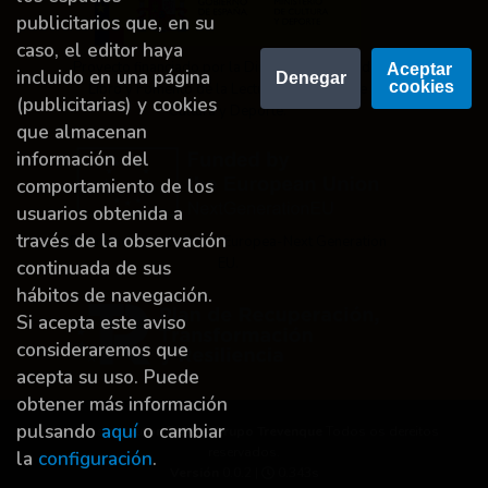
publicitarios que, en su
caso, el editor haya
Proyecto financiado por la Dirección General del
Aceptar 
incluido en una página
Denegar
cookies
Libro y Fomento de la Lectura, Ministerio de
(publicitarias) y cookies
Cultura y Deporte.
que almacenan
información del
comportamiento de los
usuarios obtenida a
través de la observación
Financiado por la Unión Europea-Next Generation
EU.
continuada de sus
hábitos de navegación.
Si acepta este aviso
consideraremos que
acepta su uso. Puede
obtener más información
pulsando
aquí
o cambiar
Dereitos de autor © 2026
Grupo Trevenque
Todos os dereitos
reservados.
la
configuración
.
Versión
0.0.2 |
0.343s