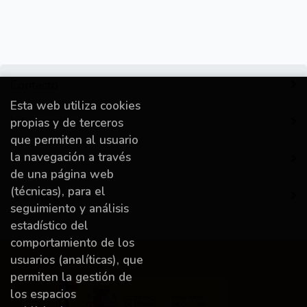
Contacto
Esta web utiliza cookies
Información
propias y de terceros
que permiten al usuario
la navegación a través
Destacado
de una página web
(técnicas), para el
A miña conta
seguimiento y análisis
estadístico del
comportamiento de los
usuarios (analíticas), que
permiten la gestión de
los espacios