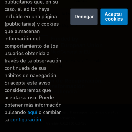
publicitarios que, en su
caso, el editor haya
Proyecto financiado por la Dirección General del
Aceptar 
incluido en una página
Denegar
cookies
Libro y Fomento de la Lectura, Ministerio de
(publicitarias) y cookies
Cultura y Deporte.
que almacenan
información del
comportamiento de los
usuarios obtenida a
través de la observación
Financiado por la Unión Europea-Next Generation
EU.
continuada de sus
hábitos de navegación.
Si acepta este aviso
consideraremos que
acepta su uso. Puede
obtener más información
pulsando
aquí
o cambiar
Dereitos de autor © 2026
Grupo Trevenque
Todos os dereitos
reservados.
la
configuración
.
Versión
0.0.2 |
0.342s