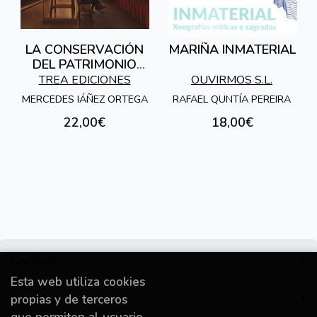
LA CONSERVACIÓN
MARIÑA INMATERIAL
DEL PATRIMONIO
CINEMATOGRAFICO
TREA EDICIONES
OUVIRMOS S.L.
EN LOS MUSEOS
MERCEDES IÁÑEZ ORTEGA
RAFAEL QUNTÍA PEREIRA
22,00€
18,00€
Contacto
Esta web utiliza cookies
Información
propias y de terceros