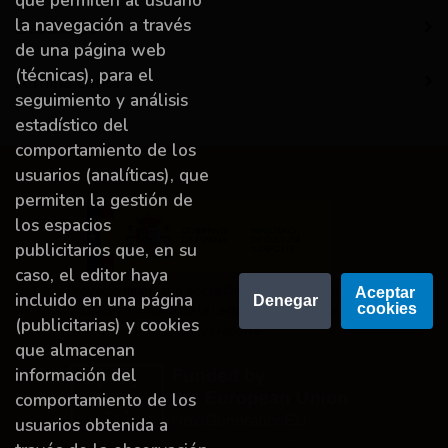
que permiten al usuario
la navegación a través
Destacado
de una página web
(técnicas), para el
A miña conta
seguimiento y análisis
estadístico del
comportamiento de los
usuarios (analíticas), que
permiten la gestión de
los espacios
publicitarios que, en su
caso, el editor haya
Proyecto financiado por la Dirección General del
Aceptar 
incluido en una página
Denegar
cookies
Libro y Fomento de la Lectura, Ministerio de
(publicitarias) y cookies
Cultura y Deporte.
que almacenan
información del
comportamiento de los
usuarios obtenida a