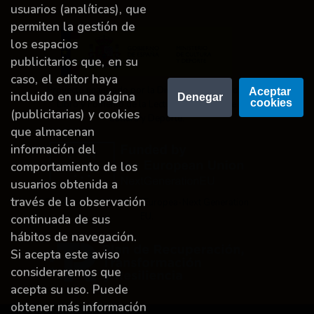
usuarios (analíticas), que
permiten la gestión de
los espacios
publicitarios que, en su
caso, el editor haya
Proyecto financiado por la Dirección General del
Aceptar 
incluido en una página
Denegar
cookies
Libro y Fomento de la Lectura, Ministerio de
(publicitarias) y cookies
Cultura y Deporte.
que almacenan
información del
comportamiento de los
usuarios obtenida a
través de la observación
Financiado por la Unión Europea-Next Generation
EU.
continuada de sus
hábitos de navegación.
Si acepta este aviso
consideraremos que
acepta su uso. Puede
obtener más información