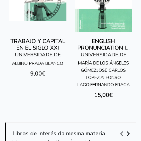
TRABAJO Y CAPITAL
ENGLISH
EN EL SIGLO XXI
PRONUNCIATION IS
FUN (E-PROFUN)
UNIVERSIDADE DE
UNIVERSIDADE DE
VIGO
VIGO
MARÍA DE LOS ÁNGELES
ALBINO PRADA BLANCO
GÓMEZ;JOSÉ CARLOS
9,00€
LÓPEZ;ALFONSO
LAGO;FERNANDO FRAGA
15,00€
Libros de interés da mesma materia