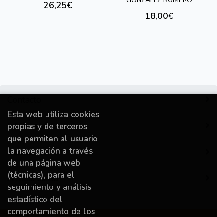
GONZÁLEZ ROMERO
26,25€
18,00€
Contacto
Esta web utiliza cookies
Información
propias y de terceros
que permiten al usuario
la navegación a través
Destacado
de una página web
(técnicas), para el
A miña conta
seguimiento y análisis
estadístico del
comportamiento de los