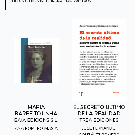
Libros da mesma temática máis vendidos
MARIA
EL SECRETO ÚLTIMO
BARBEITO.UNHA
DE LA REALIDAD
VIDA AO SERVIZO
BAIA EDICIONS S.L.
TREA EDICIONES
DA ESCOLA E DOS
JOSÉ FERNANDO
ANA ROMERO MASIA
ESCOLAR