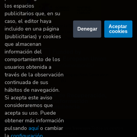
los espacios
publicitarios que, en su
caso, el editor haya
Proyecto financiado por la Dirección General del
Aceptar 
incluido en una página
Denegar
cookies
Libro y Fomento de la Lectura, Ministerio de
(publicitarias) y cookies
Cultura y Deporte.
que almacenan
información del
comportamiento de los
usuarios obtenida a
través de la observación
Financiado por la Unión Europea-Next Generation
EU.
continuada de sus
hábitos de navegación.
Si acepta este aviso
consideraremos que
acepta su uso. Puede
obtener más información
pulsando
aquí
o cambiar
Dereitos de autor © 2026
Grupo Trevenque
Todos os dereitos
reservados.
la
configuración
.