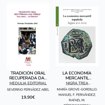
TRADICIÓN ORAL
LA ECONOMÍA
RECUPERADA DAS
MERCANTIL
TEBRAS
ESPAÑOLA
MEDULIA EDITORIAL
NIGRA TREA
EDICIONES
MARÍA GROVE-GORDILLO;
SEVERINO FERNÁDEZ ABEL
MANUEL F. FERNÁNDEZ;
19,90€
RAFAEL M.