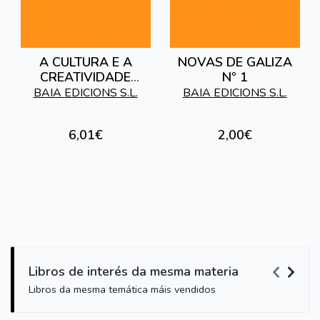
A CULTURA E A
NOVAS DE GALIZA
CREATIVIDADE
Nº 1
GALEGAS DE CARA
BAIA EDICIONS S.L.
BAIA EDICIONS S.L.
AO ANO 2000
6,01€
2,00€
Libros de interés da mesma materia
Libros da mesma temática máis vendidos