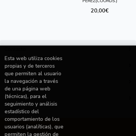
PÉREZ(COORDS.)
20,00€
Contacto
Esta web utiliza cookies
Información
propias y de terceros
que permiten al usuario
la navegación a través
Destacado
de una página web
(técnicas), para el
A miña conta
seguimiento y análisis
estadístico del
comportamiento de los
usuarios (analíticas), que
permiten la gestión de