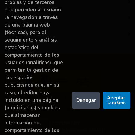
Información
propias y de terceros
que permiten al usuario
la navegación a través
Destacado
de una página web
(técnicas), para el
A miña conta
seguimiento y análisis
estadístico del
comportamiento de los
usuarios (analíticas), que
permiten la gestión de
los espacios
publicitarios que, en su
caso, el editor haya
Proyecto financiado por la Dirección General del
Aceptar 
incluido en una página
Denegar
cookies
Libro y Fomento de la Lectura, Ministerio de
(publicitarias) y cookies
Cultura y Deporte.
que almacenan
información del
comportamiento de los