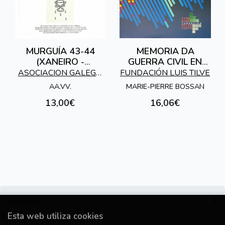
MURGUÍA 43-44
MEMORIA DA
(XANEIRO -
GUERRA CIVIL EN
DECEMBRO 2021)
GALICIA
ASOCIACION GALEGA
FUNDACIÓN LUIS TILVE
DE HISTORIADORES
AA.VV.
MARIE-PIERRE BOSSAN
13,00€
16,06€
Contacto
Esta web utiliza cookies