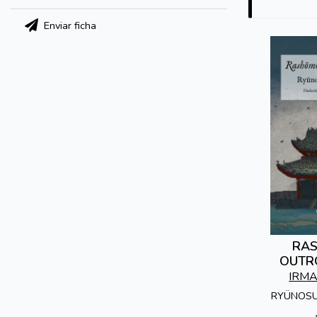
Enviar ficha
RA
OUTR
IRM
RYÜNOS