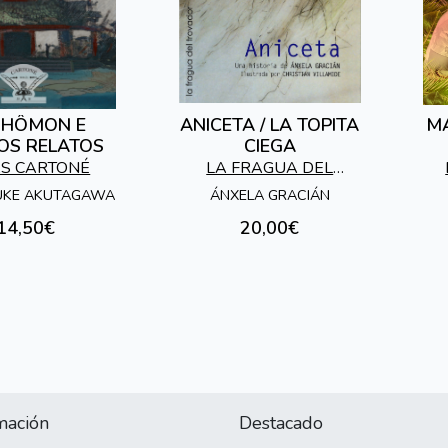
SHÔMON E
ANICETA / LA TOPITA
MA
OS RELATOS
CIEGA
AS CARTONÉ
LA FRAGUA DEL
TROVADOR
UKE AKUTAGAWA
ÁNXELA GRACIÁN
14,50€
20,00€
mación
Destacado