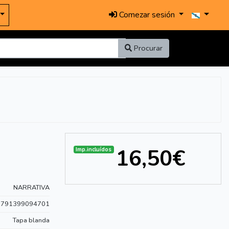
Comezar sesión
Procurar
16,50€
Imp.incluídos
NARRATIVA
9791399094701
Tapa blanda