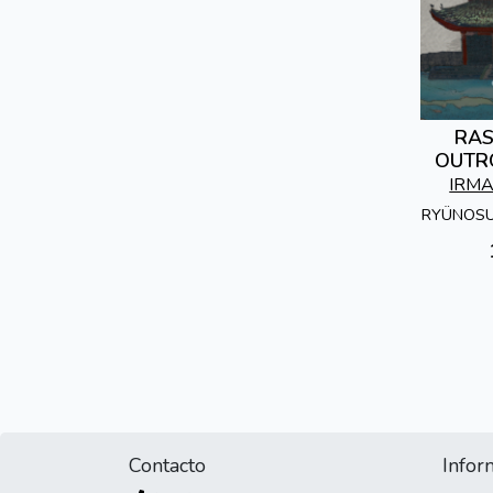
RA
OUTR
IRM
RYÜNOS
Contacto
Infor