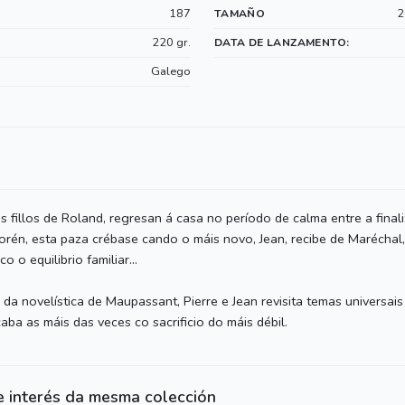
187
2
TAMAÑO
220 gr.
DATA DE LANZAMENTO:
Galego
 os fillos de Roland, regresan á casa no período de calma entre a fin
Porén, esta paza crébase cando o máis novo, Jean, recibe de Maréchal
o o equilibrio familiar...
 da novelística de Maupassant, Pierre e Jean revisita temas universai
aba as máis das veces co sacrificio do máis débil.
e interés da mesma colección