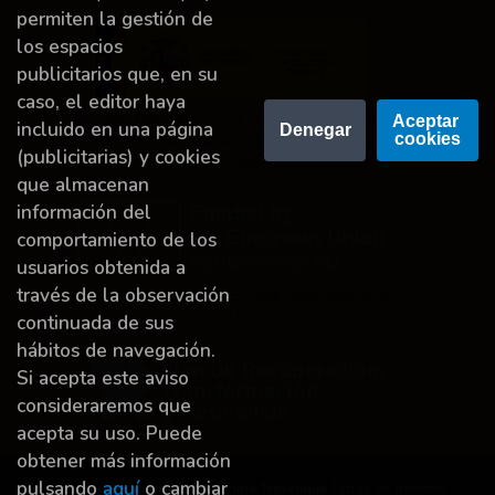
permiten la gestión de
los espacios
publicitarios que, en su
caso, el editor haya
Proyecto financiado por la Dirección General del
Aceptar 
incluido en una página
Denegar
cookies
Libro y Fomento de la Lectura, Ministerio de
(publicitarias) y cookies
Cultura y Deporte.
que almacenan
información del
comportamiento de los
usuarios obtenida a
través de la observación
Financiado por la Unión Europea-Next Generation
EU.
continuada de sus
hábitos de navegación.
Si acepta este aviso
consideraremos que
acepta su uso. Puede
obtener más información
pulsando
aquí
o cambiar
Dereitos de autor © 2026
Grupo Trevenque
Todos os dereitos