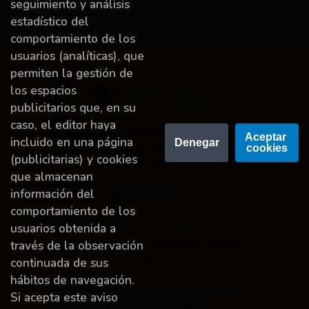
seguimiento y análisis
estadístico del
comportamiento de los
usuarios (analíticas), que
permiten la gestión de
los espacios
publicitarios que, en su
caso, el editor haya
Proyecto financiado por la Dirección General del
Aceptar 
incluido en una página
Denegar
cookies
Libro y Fomento de la Lectura, Ministerio de
(publicitarias) y cookies
Cultura y Deporte.
que almacenan
información del
comportamiento de los
usuarios obtenida a
través de la observación
Financiado por la Unión Europea-Next Generation
EU.
continuada de sus
hábitos de navegación.
Si acepta este aviso