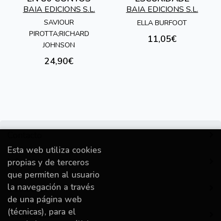
BAIA EDICIONS S.L.
BAIA EDICIONS S.L.
SAVIOUR
ELLA BURFOOT
PIROTTA;RICHARD
11,05€
JOHNSON
24,90€
Contacto
Esta web utiliza cookies
Información
propias y de terceros
que permiten al usuario
la navegación a través
Destacado
de una página web
(técnicas), para el
A miña conta