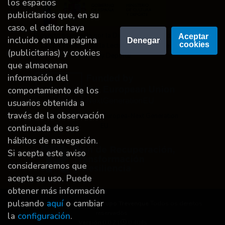
los espacios
publicitarios que, en su
caso, el editor haya
Proyecto financiado por la Dirección General del
Aceptar 
incluido en una página
Denegar
cookies
Libro y Fomento de la Lectura, Ministerio de
(publicitarias) y cookies
Cultura y Deporte.
que almacenan
información del
comportamiento de los
usuarios obtenida a
través de la observación
Financiado por la Unión Europea-Next Generation
EU.
continuada de sus
hábitos de navegación.
Si acepta este aviso
consideraremos que
acepta su uso. Puede
obtener más información
pulsando
aquí
o cambiar
Dereitos de autor © 2026
Grupo Trevenque
Todos os dereitos
reservados.
la
configuración
.
Versión
0.0.2 |
0.404s