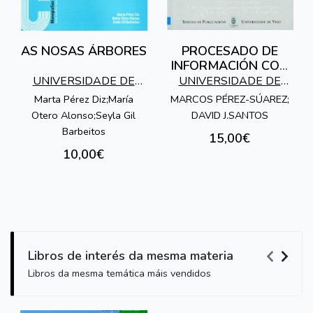
AS NOSAS ÁRBORES
PROCESADO DE
INFORMACIÓN CON
SISTEMAS
UNIVERSIDADE DE
UNIVERSIDADE DE
CUÁNTICOS
VIGO
VIGO
Marta Pérez Diz;María
MARCOS PÉREZ-SÚAREZ;
Otero Alonso;Seyla Gil
DAVID J.SANTOS
Barbeitos
15,00€
10,00€
Libros de interés da mesma materia
Libros da mesma temática máis vendidos