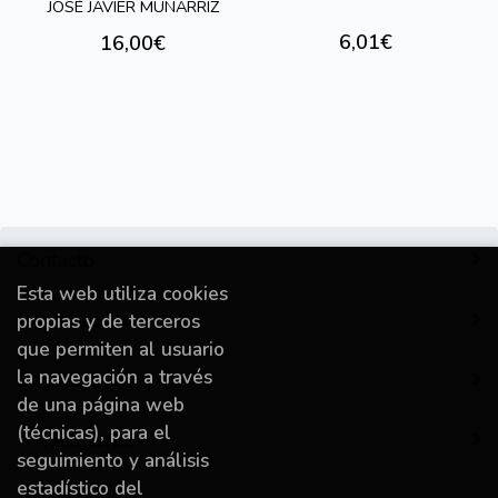
JOSÉ JAVIER MUNÁRRIZ
6,01€
16,00€
Contacto
Esta web utiliza cookies
Información
propias y de terceros
que permiten al usuario
la navegación a través
Destacado
de una página web
(técnicas), para el
A miña conta
seguimiento y análisis
estadístico del