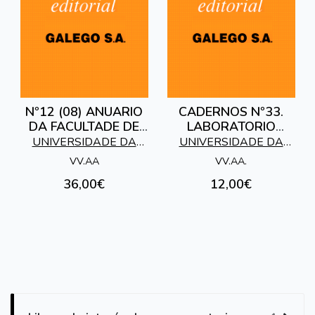
Nº12 (08) ANUARIO
CADERNOS Nº33.
DA FACULTADE DE
LABORATORIO
DEREITO
XEOLOXICO DE LAXE
UNIVERSIDADE DA
UNIVERSIDADE DA
CORUÑA
CORUÑA
VV.AA
VV.AA.
36,00€
12,00€