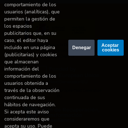
comportamiento de los
usuarios (analíticas), que
permiten la gestión de
los espacios
publicitarios que, en su
caso, el editor haya
Proyecto financiado por la Dirección General del
Aceptar 
incluido en una página
Denegar
cookies
Libro y Fomento de la Lectura, Ministerio de
(publicitarias) y cookies
Cultura y Deporte.
que almacenan
información del
comportamiento de los
usuarios obtenida a
través de la observación
Financiado por la Unión Europea-Next Generation
EU.
continuada de sus
hábitos de navegación.
Si acepta este aviso
consideraremos que
acepta su uso. Puede