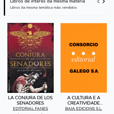
Libros de interés da mesma materia
Libros da mesma temática máis vendidos
LA CONJURA DE LOS
A CULTURA E A
SENADORES
CREATIVIDADE
GALEGAS DE CARA
EDITORIAL FANES
BAIA EDICIONS S.L.
AO ANO 2000