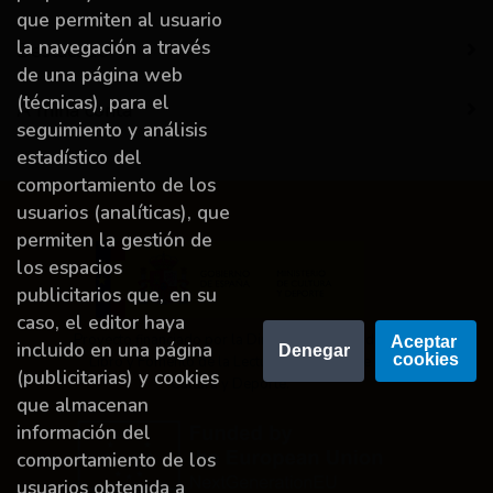
que permiten al usuario
la navegación a través
Destacado
de una página web
(técnicas), para el
A miña conta
seguimiento y análisis
estadístico del
comportamiento de los
usuarios (analíticas), que
permiten la gestión de
los espacios
publicitarios que, en su
caso, el editor haya
Proyecto financiado por la Dirección General del
Aceptar 
incluido en una página
Denegar
cookies
Libro y Fomento de la Lectura, Ministerio de
(publicitarias) y cookies
Cultura y Deporte.
que almacenan
información del
comportamiento de los
usuarios obtenida a