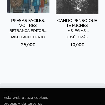
PRESAS FÁCILES.
CANDO PENSO QUE
VOITRES
TE FUCHES
RETRANCA EDITORA
AS-PG AS.
S.L.
SOCIOPEDAGOXICA
MIGUELANXO PRADO
XOSÉ TOMÁS
GALEGA
25,00€
10,00€
Contacto
Esta web utiliza cookies
Información
propias y de terceros