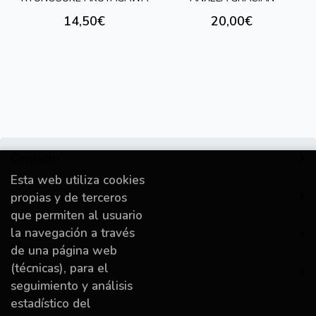
14,50€
20,00€
Contacto
Esta web utiliza cookies
Información
propias y de terceros
que permiten al usuario
la navegación a través
Destacado
de una página web
(técnicas), para el
A miña conta
seguimiento y análisis
estadístico del