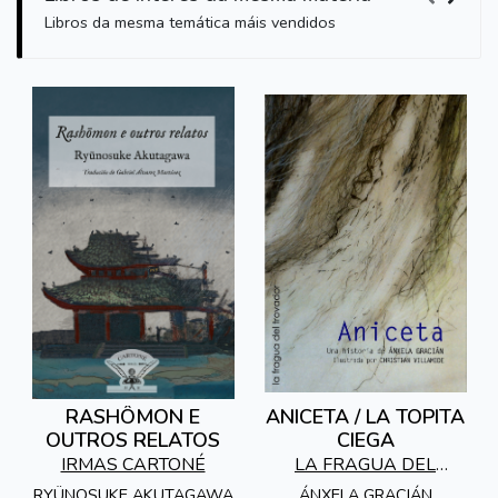
Libros da mesma temática máis vendidos
RASHÔMON E
ANICETA / LA TOPITA
OUTROS RELATOS
CIEGA
IRMAS CARTONÉ
LA FRAGUA DEL
TROVADOR
RYÜNOSUKE AKUTAGAWA
ÁNXELA GRACIÁN