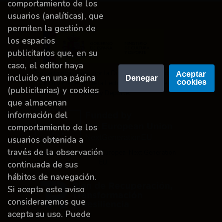
comportamiento de los
usuarios (analíticas), que
permiten la gestión de
los espacios
publicitarios que, en su
caso, el editor haya
Proyecto financiado por la Dirección General del
Aceptar 
incluido en una página
Denegar
cookies
Libro y Fomento de la Lectura, Ministerio de
(publicitarias) y cookies
Cultura y Deporte.
que almacenan
información del
comportamiento de los
usuarios obtenida a
través de la observación
Financiado por la Unión Europea-Next Generation
EU.
continuada de sus
hábitos de navegación.
Si acepta este aviso
consideraremos que
acepta su uso. Puede