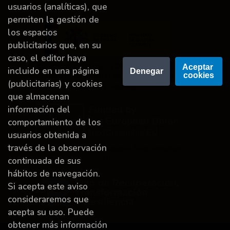
usuarios (analíticas), que
permiten la gestión de
los espacios
publicitarios que, en su
caso, el editor haya
Proyecto financiado por la Dirección General del
Aceptar 
incluido en una página
Denegar
cookies
Libro y Fomento de la Lectura, Ministerio de
(publicitarias) y cookies
Cultura y Deporte.
que almacenan
información del
comportamiento de los
usuarios obtenida a
través de la observación
Financiado por la Unión Europea-Next Generation
EU.
continuada de sus
hábitos de navegación.
Si acepta este aviso
consideraremos que
acepta su uso. Puede
obtener más información