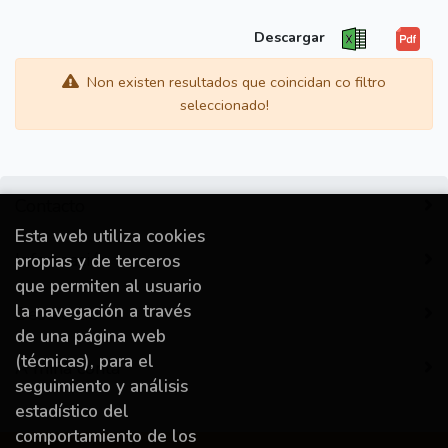
Descargar
Non existen resultados que coincidan co filtro
seleccionado!
Contacto
Esta web utiliza cookies
Información
propias y de terceros
que permiten al usuario
la navegación a través
Destacado
de una página web
(técnicas), para el
A miña conta
seguimiento y análisis
estadístico del
comportamiento de los