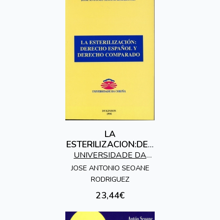
LA
ESTERILIZACION:DER
ECHO ESPAÑOL Y
UNIVERSIDADE DA
DERECHO
CORUÑA
JOSE ANTONIO SEOANE
COMPARADO
RODRIGUEZ
23,44€