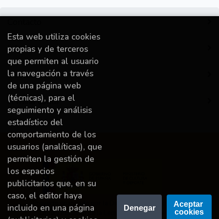
Contacto
Esta web utiliza cookies
Información
propias y de terceros
que permiten al usuario
la navegación a través
Destacado
de una página web
(técnicas), para el
A miña conta
seguimiento y análisis
estadístico del
comportamiento de los
usuarios (analíticas), que
permiten la gestión de
los espacios
publicitarios que, en su
caso, el editor haya
Proyecto financiado por la Dirección General del
Aceptar 
incluido en una página
Denegar
cookies
Libro y Fomento de la Lectura, Ministerio de