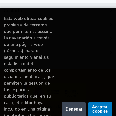
Contacto
Esta web utiliza cookies
Información
propias y de terceros
que permiten al usuario
la navegación a través
Destacado
de una página web
(técnicas), para el
A miña conta
seguimiento y análisis
estadístico del
comportamiento de los
usuarios (analíticas), que
permiten la gestión de
los espacios
publicitarios que, en su
caso, el editor haya
Proyecto financiado por la Dirección General del
Aceptar 
incluido en una página
Denegar
cookies
Libro y Fomento de la Lectura, Ministerio de
(publicitarias) y cookies