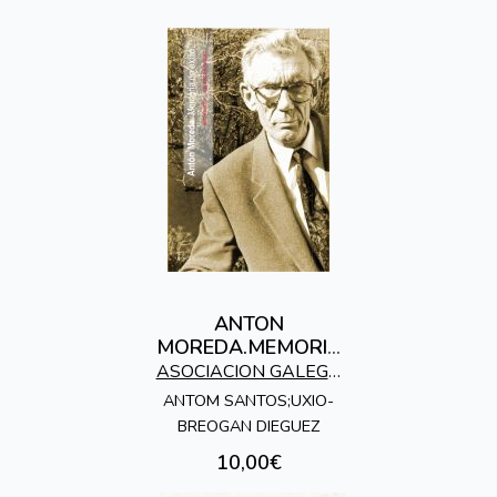
ANTON
MOREDA.MEMORIA
DO EXILIO
ASOCIACION GALEGA
DE HISTORIADORES
ANTOM SANTOS;UXIO-
BREOGAN DIEGUEZ
10,00€