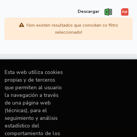
Descargar
Non existen resultados que coincidan co filtro
seleccionado!
Contacto
Esta web utiliza cookies
Información
propias y de terceros
que permiten al usuario
la navegación a través
Destacado
de una página web
(técnicas), para el
A miña conta
seguimiento y análisis
estadístico del
comportamiento de los