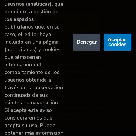
usuarios (analíticas), que
permiten la gestión de
los espacios
publicitarios que, en su
caso, el editor haya
Proyecto financiado por la Dirección General del
Aceptar 
incluido en una página
Denegar
cookies
Libro y Fomento de la Lectura, Ministerio de
(publicitarias) y cookies
Cultura y Deporte.
que almacenan
información del
comportamiento de los
usuarios obtenida a
través de la observación
Financiado por la Unión Europea-Next Generation
EU.
continuada de sus
hábitos de navegación.
Si acepta este aviso
consideraremos que
acepta su uso. Puede
obtener más información