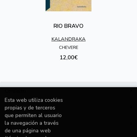
RIO BRAVO
KALANDRAKA
CHEVERE
12,00€
Contacto
Esta web utiliza cookies
Información
propias y de terceros
que permiten al usuario
la navegación a través
Destacado
de una página web