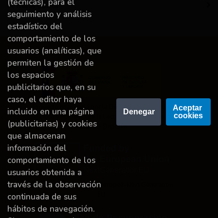
(técnicas), para el
A miña conta
seguimiento y análisis
estadístico del
comportamiento de los
usuarios (analíticas), que
permiten la gestión de
los espacios
publicitarios que, en su
caso, el editor haya
Proyecto financiado por la Dirección General del
Aceptar 
incluido en una página
Denegar
cookies
Libro y Fomento de la Lectura, Ministerio de
(publicitarias) y cookies
Cultura y Deporte.
que almacenan
información del
comportamiento de los
usuarios obtenida a
través de la observación
Financiado por la Unión Europea-Next Generation
EU.
continuada de sus
hábitos de navegación.