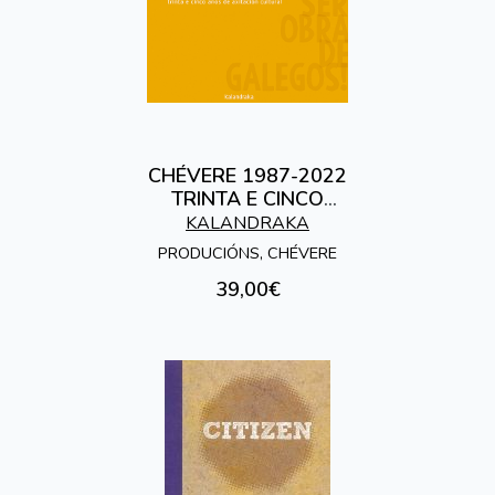
CHÉVERE 1987-2022
TRINTA E CINCO
ANOS DE AXITACIÓN
KALANDRAKA
CULTURAL. ISTO NON
PRODUCIÓNS, CHÉVERE
PODE SER O
39,00€