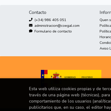
Contacto
Infor
(+34) 986 405 051
Quen 
administracion@coegal.com
Polític
Formulario de contacto
Polític
Horari
Condic
Aviso 
Esta web utiliza cookies propias y de ter
Proyecto financiado por la Dirección General del
través de una página web (técnicas), para 
Libro y Fomento de la Lectura, Ministerio de
comportamiento de los usuarios (analítica
Cultura y Deporte.
publicitarios que, en su caso, el editor ha