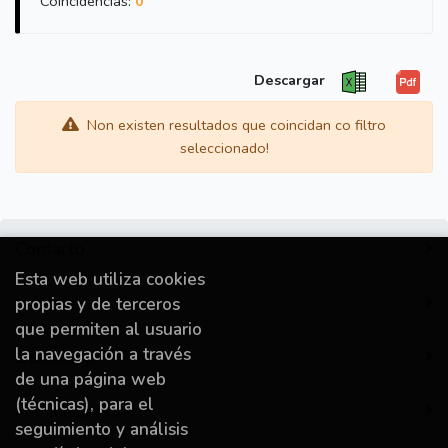
Coincidencias:
0
Descargar
Non existen resultados que coincidan co filtro
seleccionado!
Contacto
Esta web utiliza cookies
Información
propias y de terceros
que permiten al usuario
la navegación a través
Destacado
de una página web
(técnicas), para el
A miña conta
seguimiento y análisis