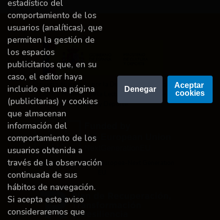
estadístico del
comportamiento de los
usuarios (analíticas), que
permiten la gestión de
los espacios
publicitarios que, en su
caso, el editor haya
Proyecto financiado por la Dirección General del
Aceptar 
incluido en una página
Denegar
cookies
Libro y Fomento de la Lectura, Ministerio de
(publicitarias) y cookies
Cultura y Deporte.
que almacenan
información del
comportamiento de los
usuarios obtenida a
través de la observación
Financiado por la Unión Europea-Next Generation
EU.
continuada de sus
hábitos de navegación.
Si acepta este aviso
consideraremos que