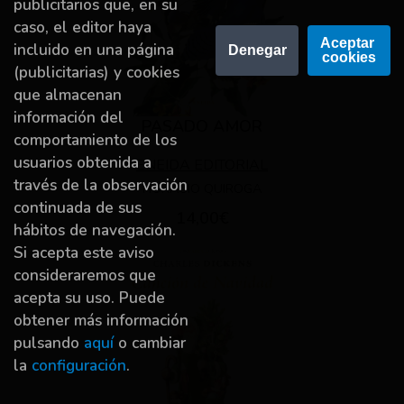
publicitarios que, en su
caso, el editor haya
Aceptar 
incluido en una página
Denegar
cookies
(publicitarias) y cookies
que almacenan
información del
PASADO AMOR
comportamiento de los
usuarios obtenida a
ENEIDA EDITORIAL
través de la observación
HORACIO QUIROGA
continuada de sus
14,00€
hábitos de navegación.
Si acepta este aviso
consideraremos que
acepta su uso. Puede
obtener más información
pulsando
aquí
o cambiar
la
configuración
.