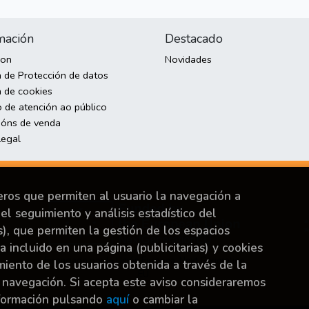
mación
Destacado
son
Novidades
a de Protección de datos
a de cookies
o de atención ao público
ións de venda
Legal
ceros que permiten al usuario la navegación a
el seguimiento y análisis estadístico del
s), que permiten la gestión de los espacios
ya incluido en una página (publicitarias) y cookies
Financiado por la Unión Europea-Next Generation
ento de los usuarios obtenida a través de la
EU.
 navegación. Si acepta este aviso consideraremos
nformación pulsando
aquí
o cambiar la