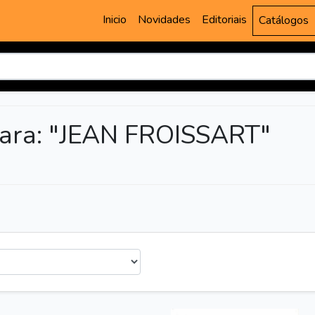
Inicio
Novidades
Editoriais
Catálogos
para: "JEAN FROISSART"