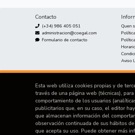
Contacto
Infor
(+34) 986 405 051
Quen 
administracion@coegal.com
Polític
Formulario de contacto
Polític
Horari
Condic
Aviso 
Esta web utiliza cookies propias y de ter
través de una página web (técnicas), para 
comportamiento de los usuarios (analítica
publicitarios que, en su caso, el editor ha
Proyecto financiado por la Dirección General del
que almacenan información del comportami
Libro y Fomento de la Lectura, Ministerio de
observación continuada de sus hábitos de
Cultura y Deporte.
que acepta su uso. Puede obtener más i