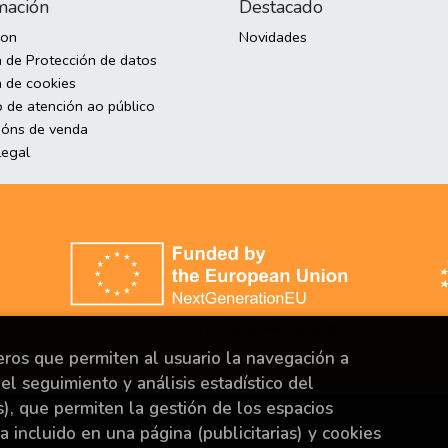
mación
Destacado
son
Novidades
a de Protección de datos
a de cookies
o de atención ao público
ións de venda
Legal
Financiado por la Unión Europea-Next Generation
EU.
ceros que permiten al usuario la navegación a
el seguimiento y análisis estadístico del
s), que permiten la gestión de los espacios
ya incluido en una página (publicitarias) y cookies