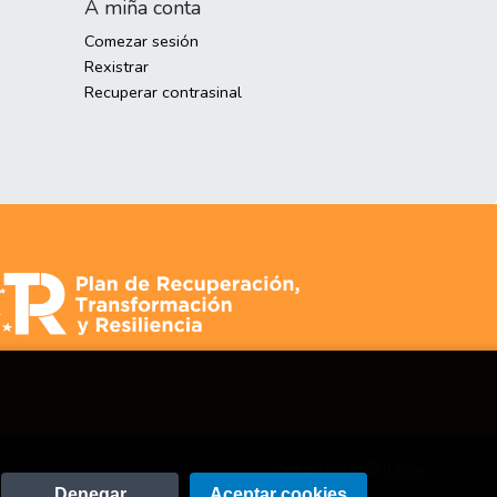
A miña conta
Comezar sesión
Rexistrar
Recuperar contrasinal
Versión
0.0.2 |
0.286s
Denegar
Aceptar cookies