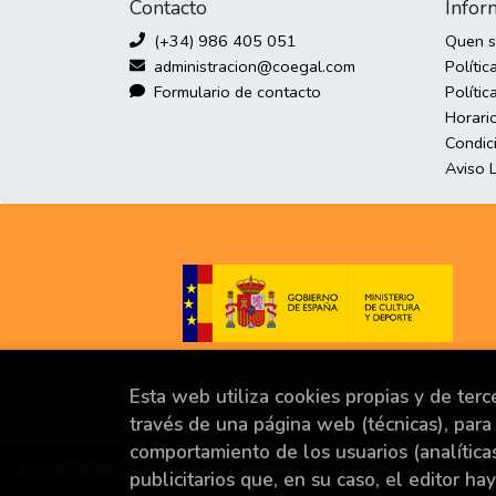
Contacto
Infor
(+34) 986 405 051
Quen 
administracion@coegal.com
Polític
Formulario de contacto
Polític
Horari
Condic
Aviso 
Proyecto financiado por la Dirección General del
Libro y Fomento de la Lectura, Ministerio de
Esta web utiliza cookies propias y de ter
Cultura y Deporte.
través de una página web (técnicas), para 
comportamiento de los usuarios (analítica
Dereitos de autor © 2026
Grupo Trevenque
Todos os dereitos reservados.
publicitarios que, en su caso, el editor ha