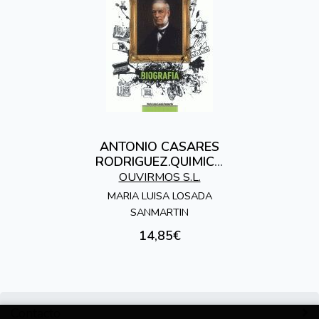
ANTONIO CASARES
RODRIGUEZ.QUIMICO
,MEDICO E
OUVIRMOS S.L.
FARMACEUTICO
MARIA LUISA LOSADA
SANMARTIN
14,85€
Contacto