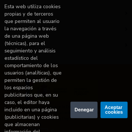
Esta web utiliza cookies
Información
propias y de terceros
que permiten al usuario
la navegación a través
Destacado
de una página web
(técnicas), para el
A miña conta
seguimiento y análisis
estadístico del
comportamiento de los
usuarios (analíticas), que
permiten la gestión de
los espacios
publicitarios que, en su
caso, el editor haya
Proyecto financiado por la Dirección General del
Aceptar 
incluido en una página
Denegar
cookies
Libro y Fomento de la Lectura, Ministerio de
(publicitarias) y cookies
Cultura y Deporte.
que almacenan
información del