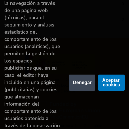
la navegación a través
Destacado
de una página web
(técnicas), para el
A miña conta
seguimiento y análisis
estadístico del
comportamiento de los
usuarios (analíticas), que
permiten la gestión de
los espacios
publicitarios que, en su
caso, el editor haya
Proyecto financiado por la Dirección General del
Aceptar 
incluido en una página
Denegar
cookies
Libro y Fomento de la Lectura, Ministerio de
(publicitarias) y cookies
Cultura y Deporte.
que almacenan
información del
comportamiento de los
usuarios obtenida a
través de la observación
Financiado por la Unión Europea-Next Generation