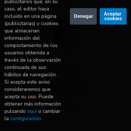
publicitarios que, en su
caso, el editor haya
Aceptar 
incluido en una página
Denegar
cookies
(publicitarias) y cookies
que almacenan
información del
comportamiento de los
usuarios obtenida a
través de la observación
continuada de sus
RELATOS
hábitos de navegación.
Si acepta este aviso
MEDULIA EDITORIAL
consideraremos que
CARMEN MONTERO DE
acepta su uso. Puede
ANGULO
obtener más información
14,90€
pulsando
aquí
o cambiar
la
configuración
.