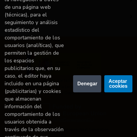
Destacado
de una página web
(técnicas), para el
A miña conta
seguimiento y análisis
estadístico del
comportamiento de los
usuarios (analíticas), que
permiten la gestión de
los espacios
publicitarios que, en su
caso, el editor haya
Proyecto financiado por la Dirección General del
Aceptar 
incluido en una página
Denegar
cookies
Libro y Fomento de la Lectura, Ministerio de
(publicitarias) y cookies
Cultura y Deporte.
que almacenan
información del
comportamiento de los
usuarios obtenida a
través de la observación
Financiado por la Unión Europea-Next Generation
EU.