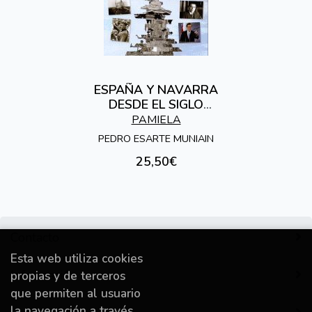
ESPAÑA Y NAVARRA
DESDE EL SIGLO
XIX:LA IMPOSICION
PAMIELA
QUE ...
PEDRO ESARTE MUNIAIN
25,50€
Contacto
Esta web utiliza cookies
Información
propias y de terceros
que permiten al usuario
la navegación a través