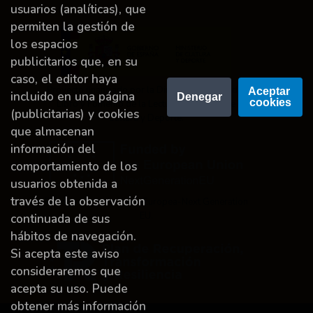
usuarios (analíticas), que
permiten la gestión de
los espacios
publicitarios que, en su
caso, el editor haya
Proyecto financiado por la Dirección General del
Aceptar 
incluido en una página
Denegar
cookies
Libro y Fomento de la Lectura, Ministerio de
(publicitarias) y cookies
Cultura y Deporte.
que almacenan
información del
comportamiento de los
usuarios obtenida a
través de la observación
Financiado por la Unión Europea-Next Generation
EU.
continuada de sus
hábitos de navegación.
Si acepta este aviso
consideraremos que
acepta su uso. Puede
obtener más información