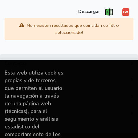
Descargar
Non existen resultados que coincidan co filtro
seleccionado!
Contacto
Esta web utiliza cookies
Información
propias y de terceros
que permiten al usuario
la navegación a través
Destacado
de una página web
(técnicas), para el
A miña conta
seguimiento y análisis
estadístico del
comportamiento de los