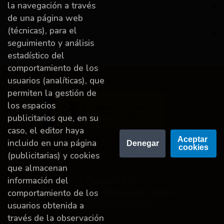
la navegación a través
Destacado
de una página web
(técnicas), para el
A miña conta
seguimiento y análisis
estadístico del
comportamiento de los
usuarios (analíticas), que
permiten la gestión de
los espacios
publicitarios que, en su
caso, el editor haya
Proyecto financiado por la Dirección General del
Aceptar 
incluido en una página
Denegar
cookies
Libro y Fomento de la Lectura, Ministerio de
(publicitarias) y cookies
Cultura y Deporte.
que almacenan
información del
comportamiento de los
usuarios obtenida a
través de la observación
Financiado por la Unión Europea-Next Generation