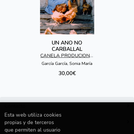
UN ANO NO
CARBALLAL
CANELA PRODUCIONS,
EDITORIAL
García García, Sonia María
ETNOGRAFICA
30,00€
Contacto
Esta web utiliza cookies
Información
propias y de terceros
que permiten al usuario