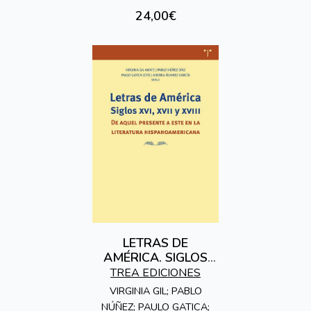
24,00€
LETRAS DE
AMÉRICA. SIGLOS
XVI, XVII Y XVIII
TREA EDICIONES
VIRGINIA GIL; PABLO
NÚÑEZ; PAULO GATICA;