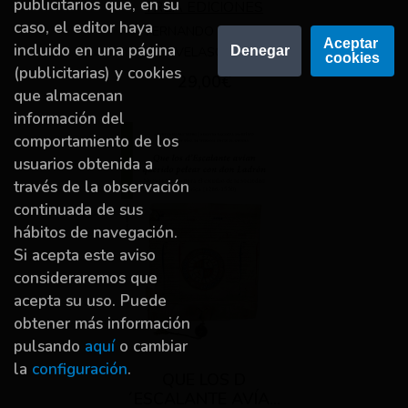
publicitarios que, en su
TREA EDICIONES
caso, el editor haya
FERNANDO DE CEA
Aceptar 
incluido en una página
Denegar
VELASCO
cookies
(publicitarias) y cookies
29,00€
que almacenan
información del
comportamiento de los
usuarios obtenida a
través de la observación
continuada de sus
hábitos de navegación.
Si acepta este aviso
consideraremos que
acepta su uso. Puede
obtener más información
pulsando
aquí
o cambiar
la
configuración
.
QUE LOS D
´ESCALANTE AVÍAN