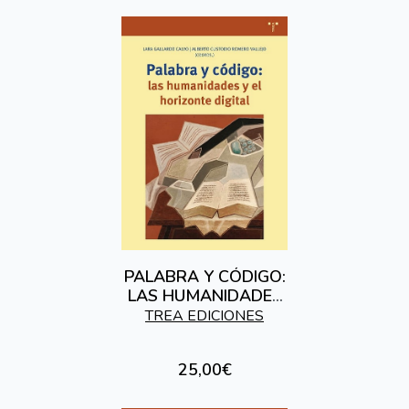
PALABRA Y CÓDIGO:
LAS HUMANIDADES
Y EL HORIZONTE
TREA EDICIONES
DIGITAL
25,00€