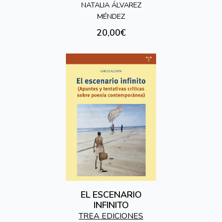
HISPÁNICAS DE LO
NATALIA ÁLVAREZ
INSÓLITO
MÉNDEZ
20,00€
EL ESCENARIO
INFINITO
TREA EDICIONES