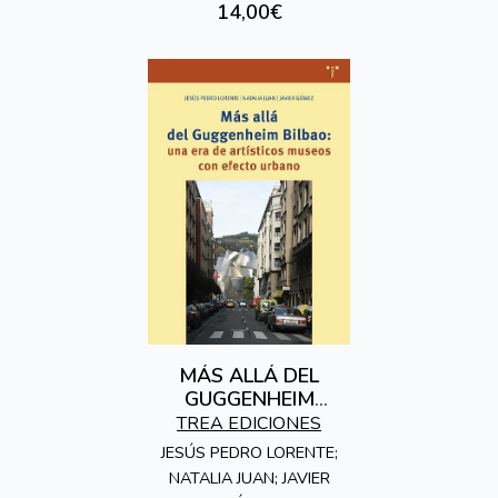
14,00€
MÁS ALLÁ DEL
GUGGENHEIM
BILBAO: UNA ERA DE
TREA EDICIONES
ARTÍSTICOS MUSEOS
JESÚS PEDRO LORENTE;
CON EFECTO
NATALIA JUAN; JAVIER
URBANO