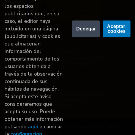
los espacios
publicitarios que, en su
caso, el editor haya
Proyecto financiado por la Dirección General del
Aceptar 
incluido en una página
Denegar
cookies
Libro y Fomento de la Lectura, Ministerio de
(publicitarias) y cookies
Cultura y Deporte.
que almacenan
información del
comportamiento de los
usuarios obtenida a
través de la observación
Financiado por la Unión Europea-Next Generation
EU.
continuada de sus
hábitos de navegación.
Si acepta este aviso
consideraremos que
acepta su uso. Puede
obtener más información
pulsando
aquí
o cambiar
Dereitos de autor © 2026
Grupo Trevenque
Todos os dereitos
reservados.
la
configuración
.