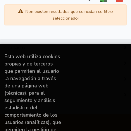
Non existen resultados que coincidan co filtro
seleccionado!
Contacto
Esta web utiliza cookies
Información
propias y de terceros
que permiten al usuario
la navegación a través
Destacado
de una página web
(técnicas), para el
A miña conta
seguimiento y análisis
estadístico del
comportamiento de los
usuarios (analíticas), que
permiten la gestión de