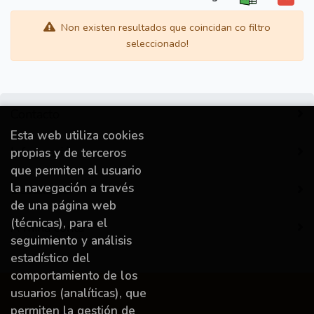
Non existen resultados que coincidan co filtro
seleccionado!
Contacto
Esta web utiliza cookies
Información
propias y de terceros
que permiten al usuario
la navegación a través
Destacado
de una página web
(técnicas), para el
A miña conta
seguimiento y análisis
estadístico del
comportamiento de los
usuarios (analíticas), que
permiten la gestión de