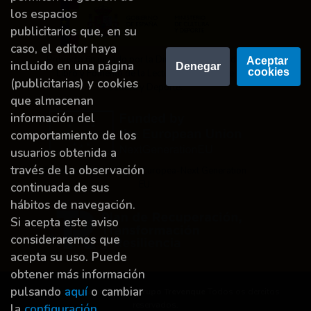
los espacios
publicitarios que, en su
caso, el editor haya
Proyecto financiado por la Dirección General del
Aceptar 
incluido en una página
Denegar
cookies
Libro y Fomento de la Lectura, Ministerio de
(publicitarias) y cookies
Cultura y Deporte.
que almacenan
información del
comportamiento de los
usuarios obtenida a
través de la observación
Financiado por la Unión Europea-Next Generation
EU.
continuada de sus
hábitos de navegación.
Si acepta este aviso
consideraremos que
acepta su uso. Puede
obtener más información
pulsando
aquí
o cambiar
Dereitos de autor © 2026
Grupo Trevenque
Todos os dereitos
reservados.
la
configuración
.