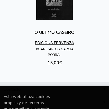
O ULTIMO CASEIRO
EDICIONS FERVENZA
XOAN CARLOS GARCIA
PORRAL
15,00€
Contacto
Esta web utiliza cookies
Información
propias y de terceros
que permiten al usuario