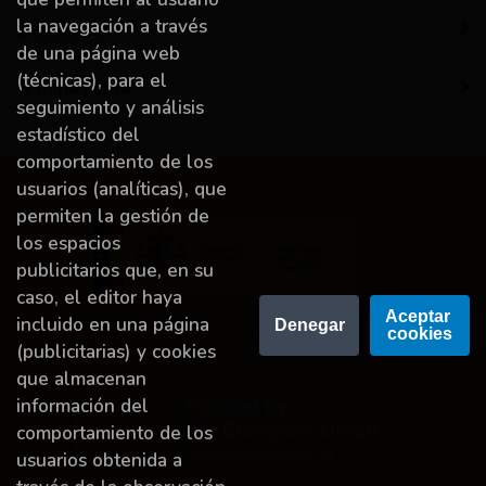
la navegación a través
Destacado
de una página web
(técnicas), para el
A miña conta
seguimiento y análisis
estadístico del
comportamiento de los
usuarios (analíticas), que
permiten la gestión de
los espacios
publicitarios que, en su
caso, el editor haya
Proyecto financiado por la Dirección General del
Aceptar 
incluido en una página
Denegar
cookies
Libro y Fomento de la Lectura, Ministerio de
(publicitarias) y cookies
Cultura y Deporte.
que almacenan
información del
comportamiento de los
usuarios obtenida a