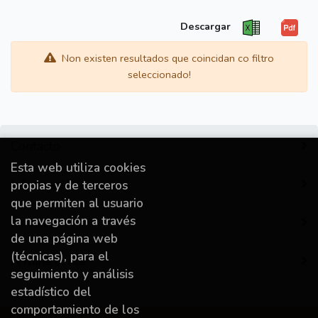
Descargar
Non existen resultados que coincidan co filtro
seleccionado!
Contacto
Esta web utiliza cookies
Información
propias y de terceros
que permiten al usuario
la navegación a través
Destacado
de una página web
(técnicas), para el
A miña conta
seguimiento y análisis
estadístico del
comportamiento de los