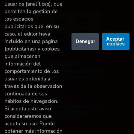
usuarios (analíticas), que
permiten la gestión de
los espacios
publicitarios que, en su
caso, el editor haya
Proyecto financiado por la Dirección General del
Aceptar 
incluido en una página
Denegar
cookies
Libro y Fomento de la Lectura, Ministerio de
(publicitarias) y cookies
Cultura y Deporte.
que almacenan
información del
comportamiento de los
usuarios obtenida a
través de la observación
Financiado por la Unión Europea-Next Generation
EU.
continuada de sus
hábitos de navegación.
Si acepta este aviso
consideraremos que
acepta su uso. Puede
obtener más información