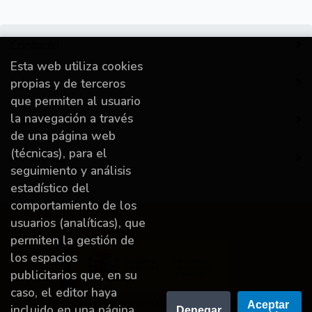
Contacto
Esta web utiliza cookies
Información
propias y de terceros
que permiten al usuario
la navegación a través
Destacado
de una página web
(técnicas), para el
Mi cuenta
seguimiento y análisis
estadístico del
comportamiento de los
usuarios (analíticas), que
permiten la gestión de
los espacios
publicitarios que, en su
caso, el editor haya
Proyecto financiado por la Dirección General del
Aceptar 
incluido en una página
Denegar