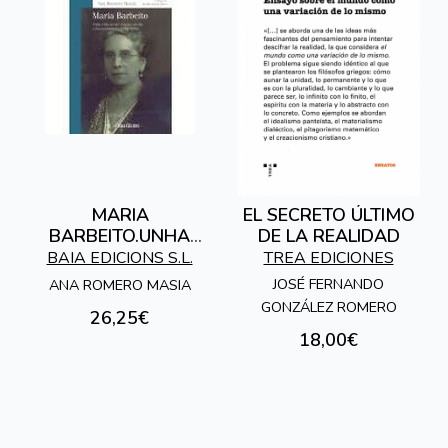
MARIA
EL SECRETO ÚLTIMO
BARBEITO.UNHA
DE LA REALIDAD
VIDA AO SERVIZO
BAIA EDICIONS S.L.
TREA EDICIONES
DA ESCOLA E DOS
JOSÉ FERNANDO
ANA ROMERO MASIA
ESCOLAR
GONZÁLEZ ROMERO
26,25€
18,00€