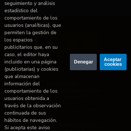
seguimiento y análisis
estadístico del
comportamiento de los
usuarios (analíticas), que
permiten la gestión de
los espacios
publicitarios que, en su
caso, el editor haya
Proyecto financiado por la Dirección General del
Aceptar 
incluido en una página
Denegar
cookies
Libro y Fomento de la Lectura, Ministerio de
(publicitarias) y cookies
Cultura y Deporte.
que almacenan
información del
comportamiento de los
usuarios obtenida a
través de la observación
Financiado por la Unión Europea-Next Generation
EU.
continuada de sus
hábitos de navegación.
Si acepta este aviso