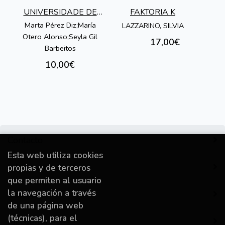
UNIVERSIDADE DE
FAKTORIA K
VIGO
Marta Pérez Diz;María
LAZZARINO, SILVIA
Otero Alonso;Seyla Gil
17,00€
Barbeitos
10,00€
Contacto
Esta web utiliza cookies
Información
propias y de terceros
que permiten al usuario
la navegación a través
Destacado
de una página web
(técnicas), para el
Mi cuenta