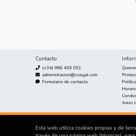
Contacto
Infor
(+34) 986 405 051
Quien
administracion@coegal.com
Protec
Formulario de contacto
Polític
Horario
Condic
Aviso 
Esta web utiliza cookies propias y de ter
través de una página web (técnicas), para 