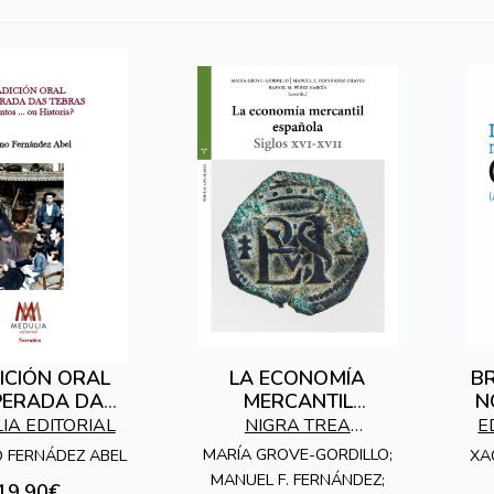
ICIÓN ORAL
LA ECONOMÍA
BR
PERADA DAS
MERCANTIL
N
TEBRAS
ESPAÑOLA
IA EDITORIAL
NIGRA TREA
E
EDICIONES
MARÍA GROVE-GORDILLO;
O FERNÁDEZ ABEL
XA
MANUEL F. FERNÁNDEZ;
19,90€