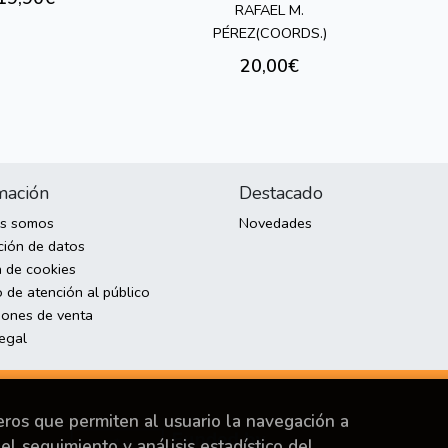
RAFAEL M.
PÉREZ(COORDS.)
20,00€
mación
Destacado
es somos
Novedades
ción de datos
a de cookies
 de atención al público
iones de venta
legal
ceros que permiten al usuario la navegación a
el seguimiento y análisis estadístico del