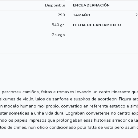
Disponible
ENCUADERNACIÓN
290
2
TAMAÑO
540 gr.
FECHA DE LANZAMIENTO:
Galego
 percorreu camiños, feiras e romaxes levando un canto itinerante qu
ixumes de violín, laios de zanfona e suspiros de acordeón. Figura ar
n modelo humano moi propio, convertido en referente estético e simb
estar sometidas a unha vida dura. Lograban converterse no centro ex
endo os papeis impresos que prolongaban esas historias arredor da la
atos de crimes, nun oficio condicionado pola falta de vista pero asu