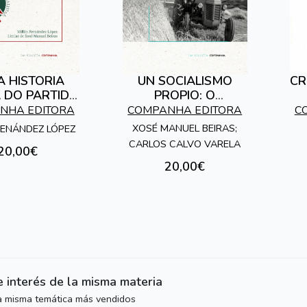
 HISTORIA
UN SOCIALISMO
CR
 DO PARTIDO
PROPIO: O
ISTA GALEGO
COOPERATIVISMO
NHA EDITORA
COMPANHA EDITORA
C
NO BEIRAS MOZO
XOSÉ MANUEL BEIRAS;
FENÁNDEZ LÓPEZ
CARLOS CALVO VARELA
20,00€
20,00€
e interés de la misma materia
la misma temática más vendidos