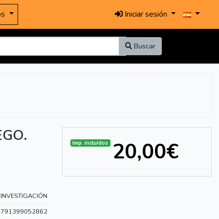
os
Iniciar sesión
Buscar
EGO.
20,00€
Imp. incluidos
 INVESTIGACIÓN
9791399052862