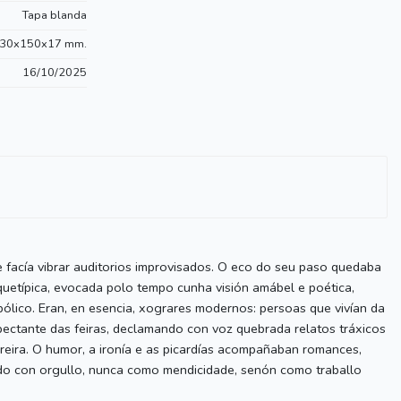
Tapa blanda
30x150x17 mm.
16/10/2025
e facía vibrar auditorios improvisados. O eco do seu paso quedaba
quetípica, evocada polo tempo cunha visión amábel e poética,
ólico. Eran, en esencia, xograres modernos: persoas que vivían da
pectante das feiras, declamando con voz quebrada relatos tráxicos
reira. O humor, a ironía e as picardías acompañaban romances,
mido con orgullo, nunca como mendicidade, senón como traballo