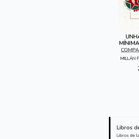
UNHA
MÍNIMA
SOCIAL
COMPA
MILLÁN 
Libros d
Libros de 