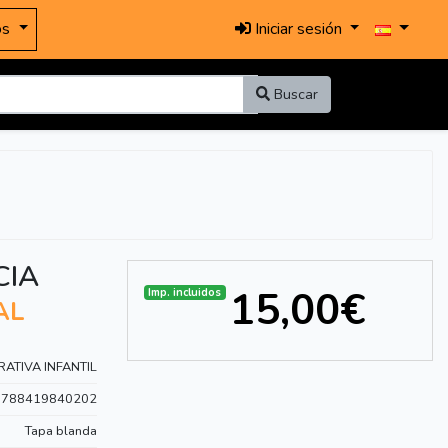
os
Iniciar sesión
Buscar
CIA
15,00€
Imp. incluidos
AL
ATIVA INFANTIL
9788419840202
Tapa blanda