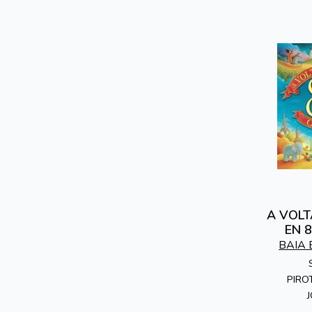
A VOL
EN 
BAIA 
PIRO