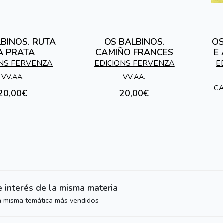
BINOS. RUTA
OS BALBINOS.
OS
A PRATA
CAMIÑO FRANCES
E
ONS FERVENZA
EDICIONS FERVENZA
E
VV.AA.
VV.AA.
CA
20,00€
20,00€
e interés de la misma materia
la misma temática más vendidos