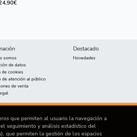
24,90€
mación
Destacado
es somos
Novedades
ción de datos
a de cookies
 de atención al público
iones de venta
legal
ceros que permiten al usuario la navegación a
el seguimiento y análisis estadístico del
s), que permiten la gestión de los espacios