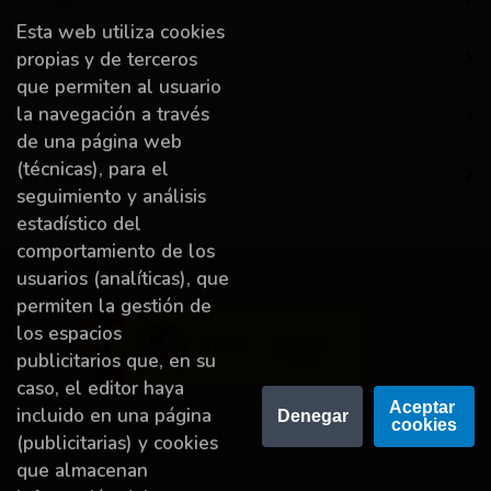
Esta web utiliza cookies
Información
propias y de terceros
que permiten al usuario
la navegación a través
Destacado
de una página web
(técnicas), para el
Mi cuenta
seguimiento y análisis
estadístico del
comportamiento de los
usuarios (analíticas), que
permiten la gestión de
los espacios
publicitarios que, en su
caso, el editor haya
Proyecto financiado por la Dirección General del
Aceptar 
incluido en una página
Denegar
cookies
Libro y Fomento de la Lectura, Ministerio de
(publicitarias) y cookies
Cultura y Deporte.
que almacenan