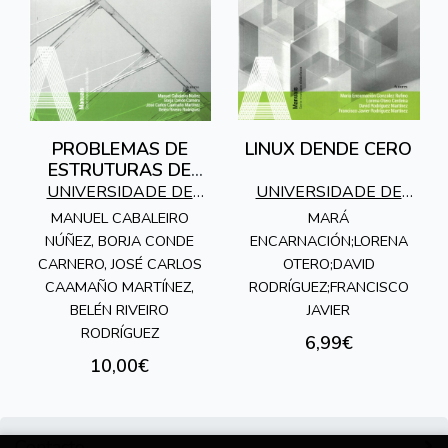
PROBLEMAS DE
LINUX DENDE CERO
ESTRUTURAS DE
BARRAS
UNIVERSIDADE DE
UNIVERSIDADE DE
VIGO
VIGO
MANUEL CABALEIRO
MARÁ
NÚÑEZ, BORJA CONDE
ENCARNACIÓN;LORENA
CARNERO, JOSÉ CARLOS
OTERO;DAVID
CAAMAÑO MARTÍNEZ,
RODRÍGUEZ;FRANCISCO
BELÉN RIVEIRO
JAVIER
RODRÍGUEZ
6,99€
10,00€
Contacto