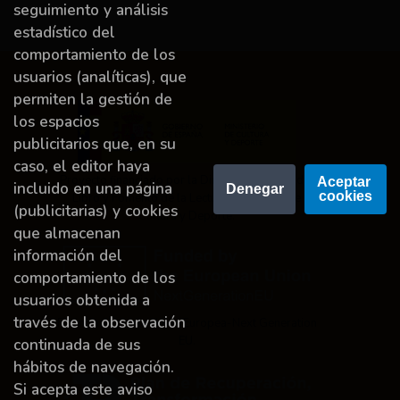
seguimiento y análisis
estadístico del
comportamiento de los
usuarios (analíticas), que
permiten la gestión de
los espacios
publicitarios que, en su
caso, el editor haya
Proyecto financiado por la Dirección General del
Aceptar 
incluido en una página
Denegar
cookies
Libro y Fomento de la Lectura, Ministerio de
(publicitarias) y cookies
Cultura y Deporte.
que almacenan
información del
comportamiento de los
usuarios obtenida a
través de la observación
Financiado por la Unión Europea-Next Generation
EU.
continuada de sus
hábitos de navegación.
Si acepta este aviso