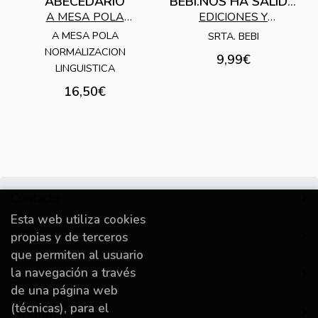
ABECEDARIO
BEBI.NOS HA SALIDO
FEMINISTA
A MESA POLA
EDICIONES Y
NORMALIZACION
PRODUCCIONES FRIDA
A MESA POLA
SRTA. BEBI
NORMALIZACION
LINGUISTICA
SL
9,99€
LINGUISTICA
16,50€
Contacto
Esta web utiliza cookies
Información
propias y de terceros
que permiten al usuario
la navegación a través
Destacado
de una página web
(técnicas), para el
Mi cuenta