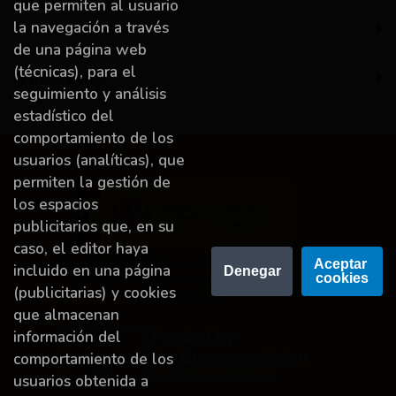
que permiten al usuario
la navegación a través
Destacado
de una página web
(técnicas), para el
A miña conta
seguimiento y análisis
estadístico del
comportamiento de los
usuarios (analíticas), que
permiten la gestión de
los espacios
publicitarios que, en su
caso, el editor haya
Proyecto financiado por la Dirección General del
Aceptar 
incluido en una página
Denegar
cookies
Libro y Fomento de la Lectura, Ministerio de
(publicitarias) y cookies
Cultura y Deporte.
que almacenan
información del
comportamiento de los
usuarios obtenida a