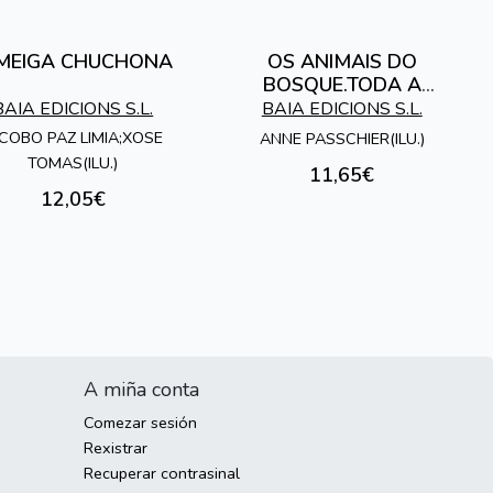
MEIGA CHUCHONA
OS ANIMAIS DO
BOSQUE.TODA A
VERDADE SOBRE OS
BAIA EDICIONS S.L.
BAIA EDICIONS S.L.
ANIMAIS
COBO PAZ LIMIA;XOSE
ANNE PASSCHIER(ILU.)
TOMAS(ILU.)
11,65€
12,05€
A miña conta
Comezar sesión
Rexistrar
Recuperar contrasinal