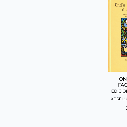
ON
FA
A
EDICI
XOSÉ L