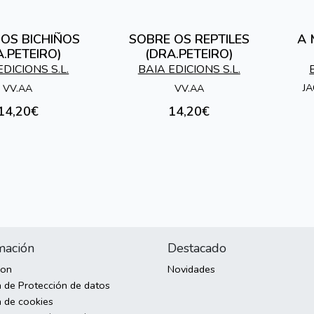
OS BICHIÑOS
SOBRE OS REPTILES
A 
A.PETEIRO)
(DRA.PETEIRO)
EDICIONS S.L.
BAIA EDICIONS S.L.
JA
VV.AA
VV.AA
14,20€
14,20€
mación
Destacado
son
Novidades
a de Protección de datos
a de cookies