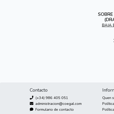
SOBRE 
(DR
BAIA 
Contacto
Infor
(+34) 986 405 051
Quen 
administracion@coegal.com
Polític
Formulario de contacto
Polític