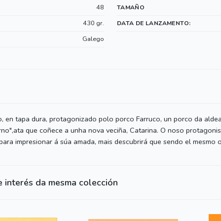
48
TAMAÑO
430 gr.
DATA DE LANZAMENTO:
Galego
o, en tapa dura, protagonizado polo porco Farruco, un porco da alde
no",ata que coñece a unha nova veciña, Catarina. O noso protagonis
para impresionar á súa amada, mais descubrirá que sendo el mesmo o
e interés da mesma colección