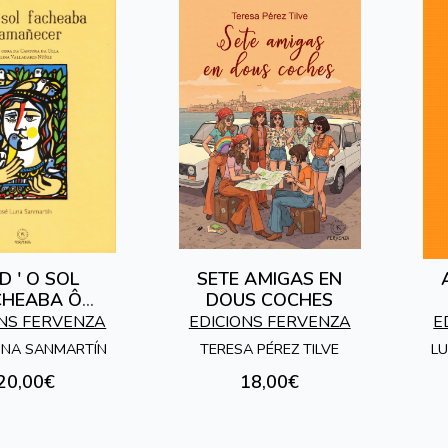
D ' O SOL
SETE AMIGAS EN
CHEABA Ô
DOUS COCHES
MAÑECER
ONS FERVENZA
EDICIONS FERVENZA
E
UNA SANMARTÍN
TERESA PÉREZ TILVE
LU
20,00€
18,00€