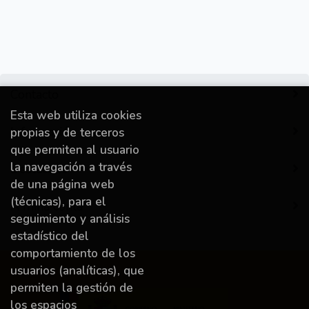
Contacto
Esta web utiliza cookies
Información
propias y de terceros
que permiten al usuario
la navegación a través
Destacado
de una página web
(técnicas), para el
A miña conta
seguimiento y análisis
estadístico del
comportamiento de los
usuarios (analíticas), que
permiten la gestión de
los espacios