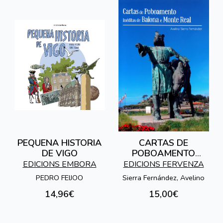
PEQUENA HISTORIA
CARTAS DE
DE VIGO
POBOAMENTO
INEDITAS DE BAIONA
EDICIONS EMBORA
EDICIONS FERVENZA
E MONTE REAL
PEDRO FEIJOO
Sierra Fernández, Avelino
14,96€
15,00€