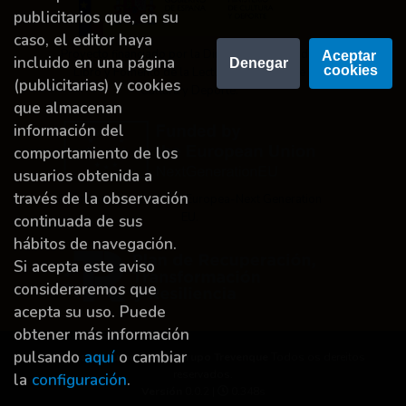
publicitarios que, en su
caso, el editor haya
Proyecto financiado por la Dirección General del
Aceptar 
incluido en una página
Denegar
cookies
Libro y Fomento de la Lectura, Ministerio de
(publicitarias) y cookies
Cultura y Deporte.
que almacenan
información del
comportamiento de los
usuarios obtenida a
través de la observación
Financiado por la Unión Europea-Next Generation
EU.
continuada de sus
hábitos de navegación.
Si acepta este aviso
consideraremos que
acepta su uso. Puede
obtener más información
pulsando
aquí
o cambiar
Dereitos de autor © 2026
Grupo Trevenque
Todos os dereitos
reservados.
la
configuración
.
Versión
0.0.2 |
0.348s