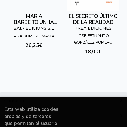
MARIA
EL SECRETO ÚLTIMO
BARBEITO.UNHA
DE LA REALIDAD
VIDA AO SERVIZO
BAIA EDICIONS S.L.
TREA EDICIONES
DA ESCOLA E DOS
JOSÉ FERNANDO
ANA ROMERO MASIA
ESCOLAR
GONZÁLEZ ROMERO
26,25€
18,00€
Contacto
Esta web utiliza cookies
Información
propias y de terceros
que permiten al usuario