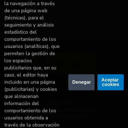
la navegación a través
Destacado
de una página web
(técnicas), para el
A miña conta
seguimiento y análisis
estadístico del
comportamiento de los
usuarios (analíticas), que
permiten la gestión de
los espacios
publicitarios que, en su
caso, el editor haya
Proyecto financiado por la Dirección General del
Aceptar 
incluido en una página
Denegar
cookies
Libro y Fomento de la Lectura, Ministerio de
(publicitarias) y cookies
Cultura y Deporte.
que almacenan
información del
comportamiento de los
usuarios obtenida a
través de la observación
Financiado por la Unión Europea-Next Generation