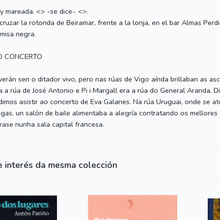
 y mareada. <
> -se dice-. <
>.
cruzar la rotonda de Beiramar, frente a la lonja, en el bar Almas Perdi
amisa negra.
O CONCERTO
 verán sen o ditador vivo, pero nas rúas de Vigo aínda brillaban as a
ra a rúa de José Antonio e Pi i Margall era a rúa do General Aranda.
idimos asistir ao concerto de Eva Galanes. Na rúa Uruguai, onde se a
egas, un salón de baile alimentaba a alegría contratando os mellores
rase nunha sala capital francesa.
e interés da mesma colección