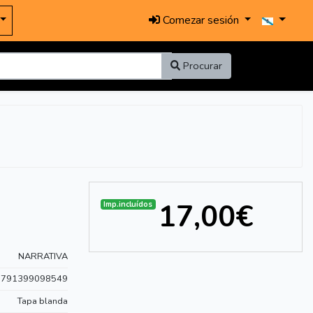
Comezar sesión
Procurar
17,00€
Imp.incluídos
NARRATIVA
9791399098549
Tapa blanda